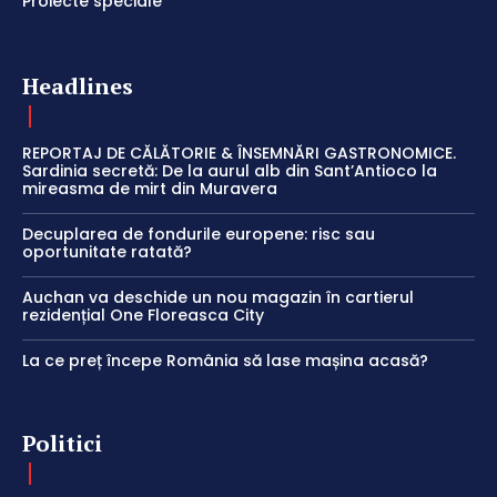
Proiecte speciale
Headlines
REPORTAJ DE CĂLĂTORIE & ÎNSEMNĂRI GASTRONOMICE.
Sardinia secretă: De la aurul alb din Sant’Antioco la
mireasma de mirt din Muravera
Decuplarea de fondurile europene: risc sau
oportunitate ratată?
Auchan va deschide un nou magazin în cartierul
rezidențial One Floreasca City
La ce preț începe România să lase mașina acasă?
Politici