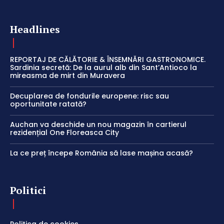
Headlines
REPORTAJ DE CĂLĂTORIE & ÎNSEMNĂRI GASTRONOMICE.
Sardinia secretă: De la aurul alb din Sant’Antioco la
mireasma de mirt din Muravera
Decuplarea de fondurile europene: risc sau
oportunitate ratată?
Auchan va deschide un nou magazin în cartierul
rezidențial One Floreasca City
La ce preț începe România să lase mașina acasă?
Politici
Politica de cookies