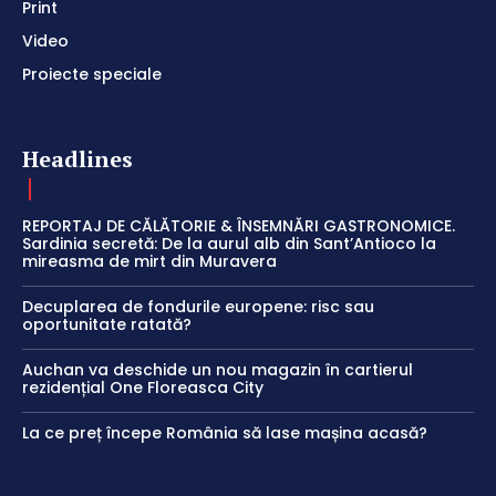
Print
Video
Proiecte speciale
Headlines
REPORTAJ DE CĂLĂTORIE & ÎNSEMNĂRI GASTRONOMICE.
Sardinia secretă: De la aurul alb din Sant’Antioco la
mireasma de mirt din Muravera
Decuplarea de fondurile europene: risc sau
oportunitate ratată?
Auchan va deschide un nou magazin în cartierul
rezidențial One Floreasca City
La ce preț începe România să lase mașina acasă?