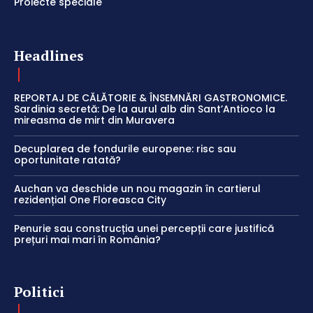
Proiecte speciale
Headlines
REPORTAJ DE CĂLĂTORIE & ÎNSEMNĂRI GASTRONOMICE.
Sardinia secretă: De la aurul alb din Sant’Antioco la
mireasma de mirt din Muravera
Decuplarea de fondurile europene: risc sau
oportunitate ratată?
Auchan va deschide un nou magazin în cartierul
rezidențial One Floreasca City
Penurie sau construcția unei percepții care justifică
prețuri mai mari în România?
Politici