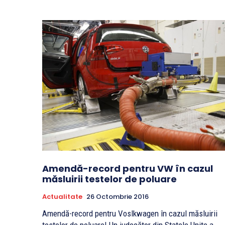
Amendă-record pentru VW în cazul
măsluirii testelor de poluare
Actualitate
26 Octombrie 2016
Amendă-record pentru Voslkwagen în cazul măsluirii