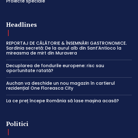
Proiecte speciale
Headlines
REPORTAJ DE CĂLĂTORIE & ÎNSEMNĂRI GASTRONOMICE.
Sardinia secretă: De la aurul alb din Sant’Antioco la
mireasma de mirt din Muravera
Decuplarea de fondurile europene: risc sau
oportunitate ratată?
Auchan va deschide un nou magazin în cartierul
rezidențial One Floreasca City
La ce preț începe România să lase mașina acasă?
Politici