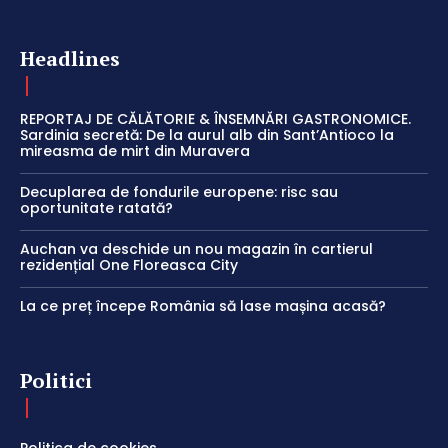
Headlines
REPORTAJ DE CĂLĂTORIE & ÎNSEMNĂRI GASTRONOMICE.
Sardinia secretă: De la aurul alb din Sant’Antioco la
mireasma de mirt din Muravera
Decuplarea de fondurile europene: risc sau
oportunitate ratată?
Auchan va deschide un nou magazin în cartierul
rezidențial One Floreasca City
La ce preț începe România să lase mașina acasă?
Politici
Politica de cookies