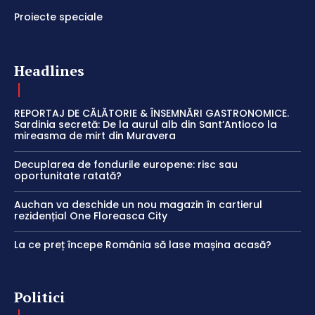
Proiecte speciale
Headlines
REPORTAJ DE CĂLĂTORIE & ÎNSEMNĂRI GASTRONOMICE.
Sardinia secretă: De la aurul alb din Sant’Antioco la
mireasma de mirt din Muravera
Decuplarea de fondurile europene: risc sau
oportunitate ratată?
Auchan va deschide un nou magazin în cartierul
rezidențial One Floreasca City
La ce preț începe România să lase mașina acasă?
Politici