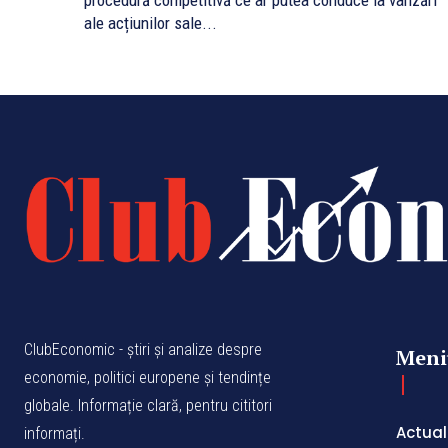
procedură competitivă ce ar putea conduce la vânzări
ale acțiunilor sale...
ClubEconomic - știri și analize despre
Meni
economie, politici europene și tendințe
globale. Informație clară, pentru cititori
Actual
informați.