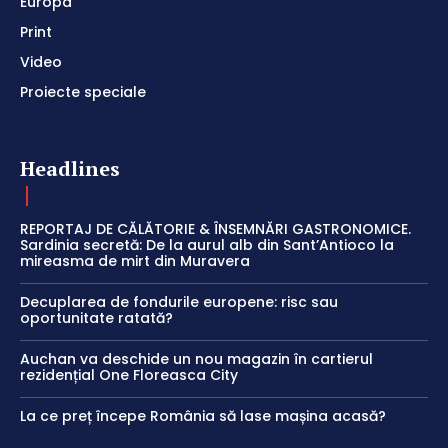
Europa
Print
Video
Proiecte speciale
Headlines
REPORTAJ DE CĂLĂTORIE & ÎNSEMNĂRI GASTRONOMICE.
Sardinia secretă: De la aurul alb din Sant’Antioco la
mireasma de mirt din Muravera
Decuplarea de fondurile europene: risc sau
oportunitate ratată?
Auchan va deschide un nou magazin în cartierul
rezidențial One Floreasca City
La ce preț începe România să lase mașina acasă?