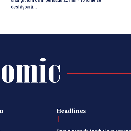
anunțat luni că în perioada 22 mai - 18 iunie se
desfășoară...
u
Headlines