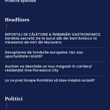
Proiecte speciale
Headlines
REPORTAJ DE CĂLĂTORIE & ÎNSEMNĂRI GASTRONOMICE.
Sardinia secretă: De la aurul alb din Sant’Antioco la
mireasma de mirt din Muravera
Decuplarea de fondurile europene: risc sau
oportunitate ratată?
Auchan va deschide un nou magazin în cartierul
rezidențial One Floreasca City
La ce preț începe România să lase mașina acasă?
Politici