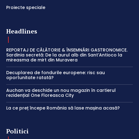
Proiecte speciale
Headlines
REPORTAJ DE CĂLĂTORIE & ÎNSEMNĂRI GASTRONOMICE.
Sardinia secretă: De la aurul alb din Sant’Antioco la
mireasma de mirt din Muravera
Decuplarea de fondurile europene: risc sau
oportunitate ratată?
Auchan va deschide un nou magazin în cartierul
rezidențial One Floreasca City
La ce preț începe România să lase mașina acasă?
Politici