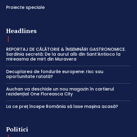
Proiecte speciale
Headlines
REPORTAJ DE CĂLĂTORIE & ÎNSEMNĂRI GASTRONOMICE.
Sardinia secretă: De la aurul alb din Sant’Antioco la
mireasma de mirt din Muravera
Decuplarea de fondurile europene: risc sau
oportunitate ratată?
Auchan va deschide un nou magazin în cartierul
rezidențial One Floreasca City
La ce preț începe România să lase mașina acasă?
Politici