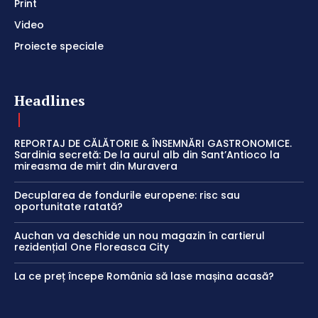
Print
Video
Proiecte speciale
Headlines
REPORTAJ DE CĂLĂTORIE & ÎNSEMNĂRI GASTRONOMICE.
Sardinia secretă: De la aurul alb din Sant’Antioco la
mireasma de mirt din Muravera
Decuplarea de fondurile europene: risc sau
oportunitate ratată?
Auchan va deschide un nou magazin în cartierul
rezidențial One Floreasca City
La ce preț începe România să lase mașina acasă?