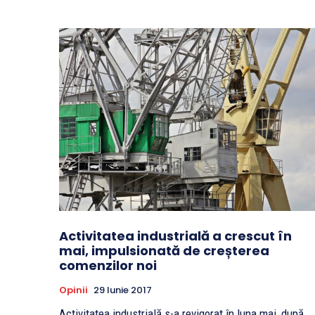
Activitatea industrială a crescut în
mai, impulsionată de creșterea
comenzilor noi
Opinii
29 Iunie 2017
Activitatea industrială s-a revigorat în luna mai, după