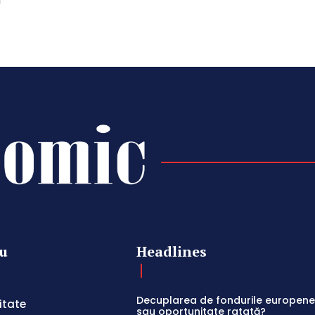
l
u
Headlines
Decuplarea de fondurile europene:
itate
sau oportunitate ratată?