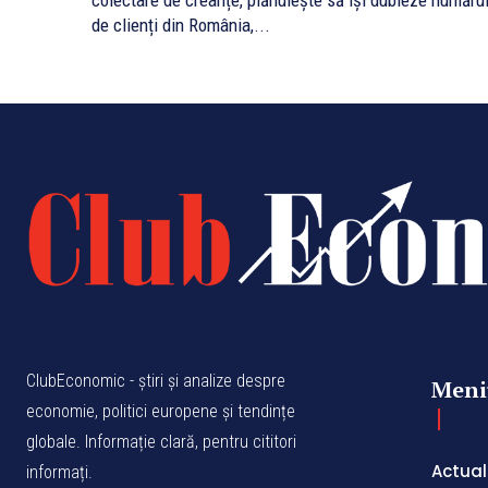
colectare de creanțe, plănuiește să își dubleze număru
de clienți din România,...
ClubEconomic - știri și analize despre
Meni
economie, politici europene și tendințe
globale. Informație clară, pentru cititori
Actual
informați.