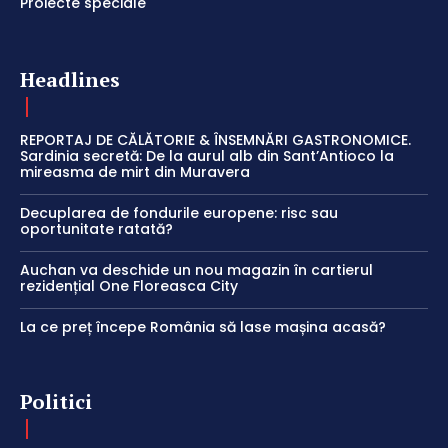
Proiecte speciale
Headlines
REPORTAJ DE CĂLĂTORIE & ÎNSEMNĂRI GASTRONOMICE.
Sardinia secretă: De la aurul alb din Sant’Antioco la
mireasma de mirt din Muravera
Decuplarea de fondurile europene: risc sau
oportunitate ratată?
Auchan va deschide un nou magazin în cartierul
rezidențial One Floreasca City
La ce preț începe România să lase mașina acasă?
Politici