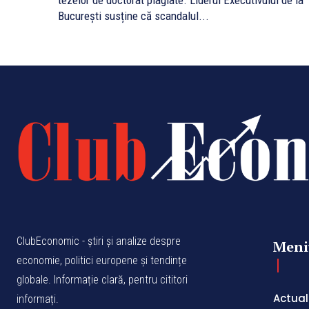
tezelor de doctorat plagiate. Liderul Executivului de la
București susține că scandalul...
ClubEconomic - știri și analize despre
Meni
economie, politici europene și tendințe
globale. Informație clară, pentru cititori
Actual
informați.