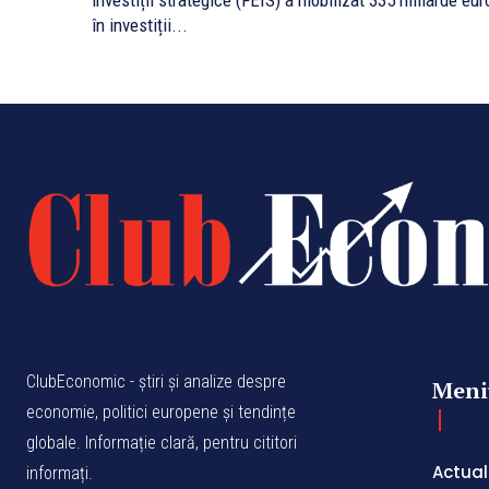
investiții strategice (FEIS) a mobilizat 335 miliarde eur
în investiții...
ClubEconomic - știri și analize despre
Meni
economie, politici europene și tendințe
globale. Informație clară, pentru cititori
Actual
informați.