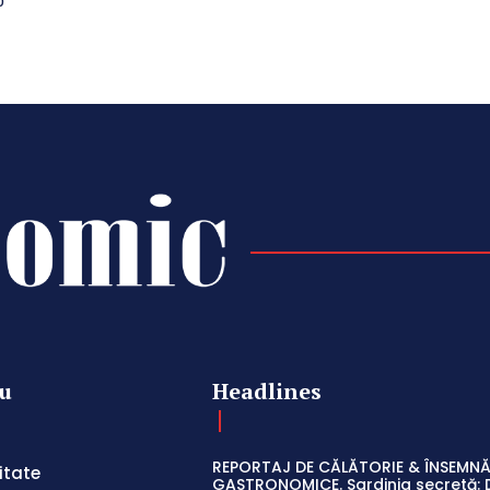
o
u
Headlines
REPORTAJ DE CĂLĂTORIE & ÎNSEMNĂ
itate
GASTRONOMICE. Sardinia secretă: 