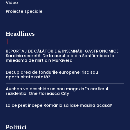
Video
Proiecte speciale
Headlines
REPORTAJ DE CĂLĂTORIE & ÎNSEMNĂRI GASTRONOMICE.
Sardinia secretă: De la aurul alb din Sant’Antioco la
mireasma de mirt din Muravera
Decuplarea de fondurile europene: risc sau
oportunitate ratată?
Auchan va deschide un nou magazin în cartierul
rezidențial One Floreasca City
La ce preț începe România să lase mașina acasă?
Politici