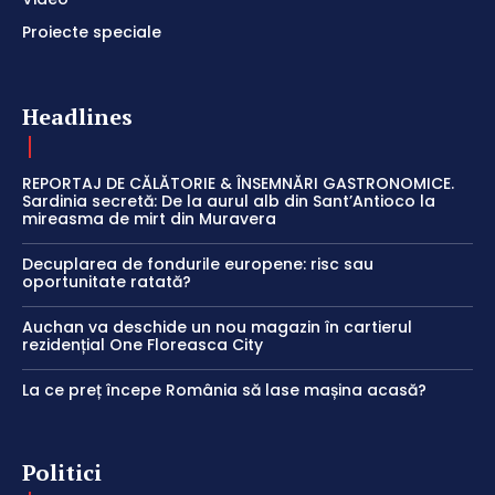
Proiecte speciale
Headlines
REPORTAJ DE CĂLĂTORIE & ÎNSEMNĂRI GASTRONOMICE.
Sardinia secretă: De la aurul alb din Sant’Antioco la
mireasma de mirt din Muravera
Decuplarea de fondurile europene: risc sau
oportunitate ratată?
Auchan va deschide un nou magazin în cartierul
rezidențial One Floreasca City
La ce preț începe România să lase mașina acasă?
Politici