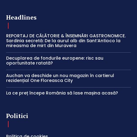
Headlines
REPORTAJ DE CĂLĂTORIE & ÎNSEMNĂRI GASTRONOMICE.
Sardinia secretă: De la aurul alb din Sant’Antioco la
mireasma de mirt din Muravera
Decuplarea de fondurile europene: risc sau
oportunitate ratată?
Auchan va deschide un nou magazin în cartierul
rezidențial One Floreasca City
La ce preț începe România să lase mașina acasă?
Politici
Politica de cookies