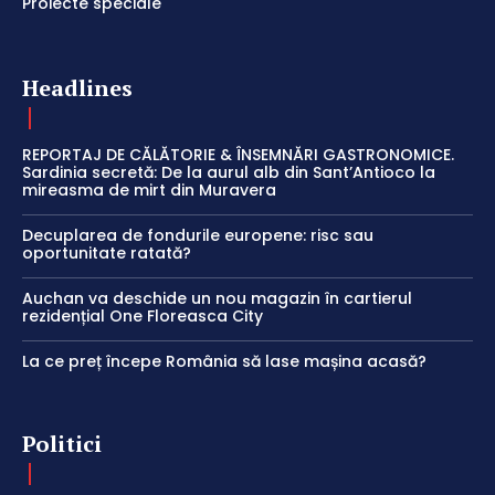
Proiecte speciale
Headlines
REPORTAJ DE CĂLĂTORIE & ÎNSEMNĂRI GASTRONOMICE.
Sardinia secretă: De la aurul alb din Sant’Antioco la
mireasma de mirt din Muravera
Decuplarea de fondurile europene: risc sau
oportunitate ratată?
Auchan va deschide un nou magazin în cartierul
rezidențial One Floreasca City
La ce preț începe România să lase mașina acasă?
Politici