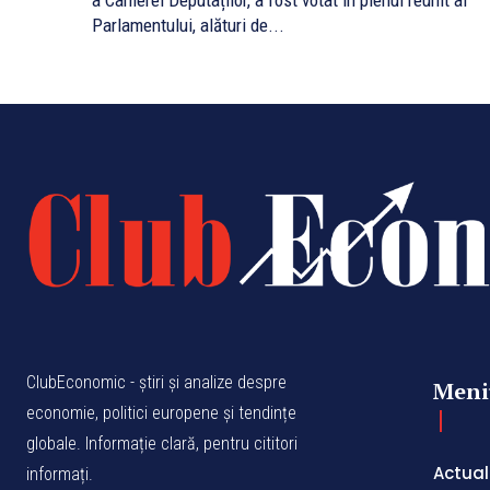
a Camerei Deputaților, a fost votat în plenul reunit al
Parlamentului, alături de...
ClubEconomic - știri și analize despre
Meni
economie, politici europene și tendințe
globale. Informație clară, pentru cititori
Actual
informați.