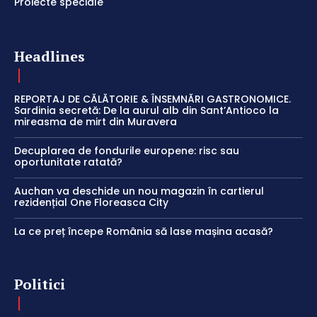
Proiecte speciale
Headlines
REPORTAJ DE CĂLĂTORIE & ÎNSEMNĂRI GASTRONOMICE.
Sardinia secretă: De la aurul alb din Sant’Antioco la
mireasma de mirt din Muravera
Decuplarea de fondurile europene: risc sau
oportunitate ratată?
Auchan va deschide un nou magazin în cartierul
rezidențial One Floreasca City
La ce preț începe România să lase mașina acasă?
Politici