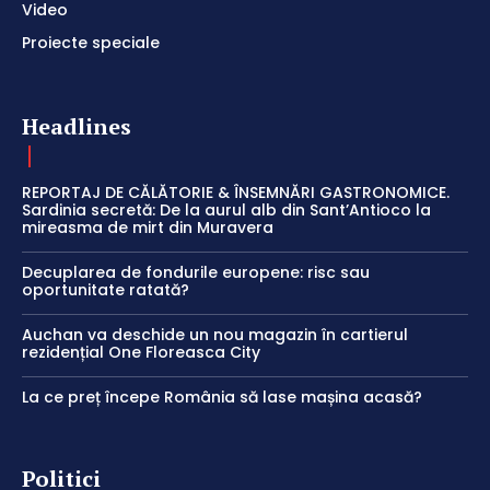
Video
Proiecte speciale
Headlines
REPORTAJ DE CĂLĂTORIE & ÎNSEMNĂRI GASTRONOMICE.
Sardinia secretă: De la aurul alb din Sant’Antioco la
mireasma de mirt din Muravera
Decuplarea de fondurile europene: risc sau
oportunitate ratată?
Auchan va deschide un nou magazin în cartierul
rezidențial One Floreasca City
La ce preț începe România să lase mașina acasă?
Politici