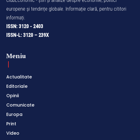
ClubEconomic - știri și analize despre economie, politici
europene și tendințe globale. Informație clară, pentru cititori
informați.
ISSN: 3120 - 2403
ISSN-L: 3120 – 239X
Meniu
Actualitate
Editoriale
Opinii
Comunicate
Europa
Print
Video