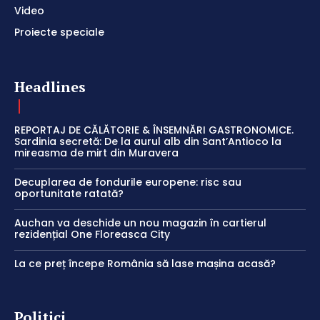
Video
Proiecte speciale
Headlines
REPORTAJ DE CĂLĂTORIE & ÎNSEMNĂRI GASTRONOMICE.
Sardinia secretă: De la aurul alb din Sant’Antioco la
mireasma de mirt din Muravera
Decuplarea de fondurile europene: risc sau
oportunitate ratată?
Auchan va deschide un nou magazin în cartierul
rezidențial One Floreasca City
La ce preț începe România să lase mașina acasă?
Politici