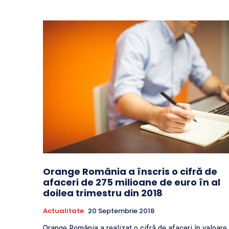
Orange România a înscris o cifră de
afaceri de 275 milioane de euro în al
doilea trimestru din 2018
Actualitate
20 Septembrie 2018
Orange România a realizat o cifră de afaceri în valoare