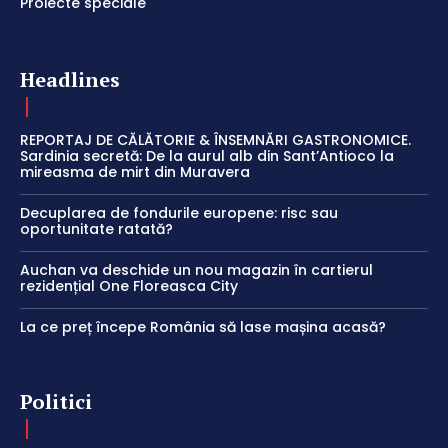
Proiecte speciale
Headlines
REPORTAJ DE CĂLĂTORIE & ÎNSEMNĂRI GASTRONOMICE.
Sardinia secretă: De la aurul alb din Sant’Antioco la
mireasma de mirt din Muravera
Decuplarea de fondurile europene: risc sau
oportunitate ratată?
Auchan va deschide un nou magazin în cartierul
rezidențial One Floreasca City
La ce preț începe România să lase mașina acasă?
Politici