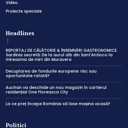
Video
Proiecte speciale
Headlines
REPORTAJ DE CĂLĂTORIE & ÎNSEMNĂRI GASTRONOMICE.
Sardinia secretă: De la aurul alb din Sant’Antioco la
mireasma de mirt din Muravera
Decuplarea de fondurile europene: risc sau
oportunitate ratată?
Auchan va deschide un nou magazin în cartierul
rezidențial One Floreasca City
La ce preț începe România să lase mașina acasă?
Politici