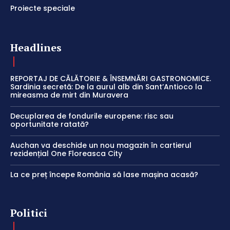
Proiecte speciale
Headlines
REPORTAJ DE CĂLĂTORIE & ÎNSEMNĂRI GASTRONOMICE.
Sardinia secretă: De la aurul alb din Sant’Antioco la
mireasma de mirt din Muravera
Decuplarea de fondurile europene: risc sau
oportunitate ratată?
Auchan va deschide un nou magazin în cartierul
rezidențial One Floreasca City
La ce preț începe România să lase mașina acasă?
Politici