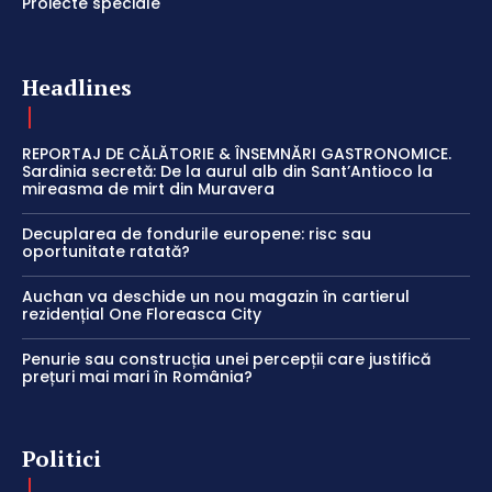
Proiecte speciale
Headlines
REPORTAJ DE CĂLĂTORIE & ÎNSEMNĂRI GASTRONOMICE.
Sardinia secretă: De la aurul alb din Sant’Antioco la
mireasma de mirt din Muravera
Decuplarea de fondurile europene: risc sau
oportunitate ratată?
Auchan va deschide un nou magazin în cartierul
rezidențial One Floreasca City
Penurie sau construcția unei percepții care justifică
prețuri mai mari în România?
Politici