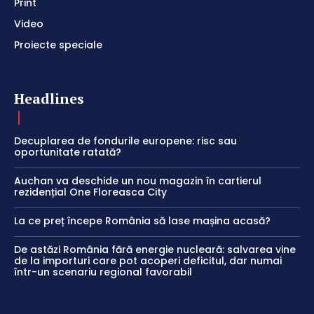
Print
Video
Proiecte speciale
Headlines
Decuplarea de fondurile europene: risc sau
oportunitate ratată?
Auchan va deschide un nou magazin în cartierul
rezidențial One Floreasca City
La ce preț începe România să lase mașina acasă?
De astăzi România fără energie nucleară: salvarea vine
de la importuri care pot acoperi deficitul, dar numai
într-un scenariu regional favorabil