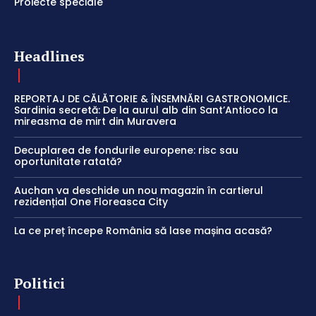
Proiecte speciale
Headlines
REPORTAJ DE CĂLĂTORIE & ÎNSEMNĂRI GASTRONOMICE.
Sardinia secretă: De la aurul alb din Sant’Antioco la
mireasma de mirt din Muravera
Decuplarea de fondurile europene: risc sau
oportunitate ratată?
Auchan va deschide un nou magazin în cartierul
rezidențial One Floreasca City
La ce preț începe România să lase mașina acasă?
Politici