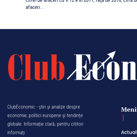
cifrei de afaceri cu 9.12% în 2017, faţă de 2016, cifra d
afaceri...
ClubEconomic - știri și analize despre
Meni
economie, politici europene și tendințe
globale. Informație clară, pentru cititori
Actual
informați.