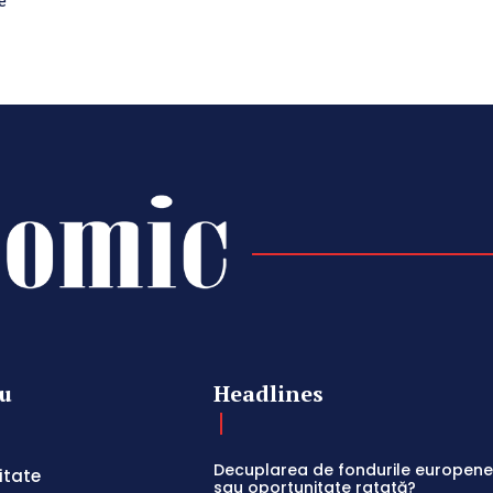
e
u
Headlines
Decuplarea de fondurile europene:
itate
sau oportunitate ratată?