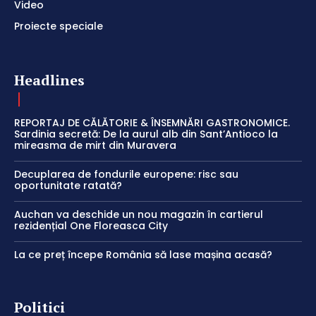
Video
Proiecte speciale
Headlines
REPORTAJ DE CĂLĂTORIE & ÎNSEMNĂRI GASTRONOMICE.
Sardinia secretă: De la aurul alb din Sant’Antioco la
mireasma de mirt din Muravera
Decuplarea de fondurile europene: risc sau
oportunitate ratată?
Auchan va deschide un nou magazin în cartierul
rezidențial One Floreasca City
La ce preț începe România să lase mașina acasă?
Politici