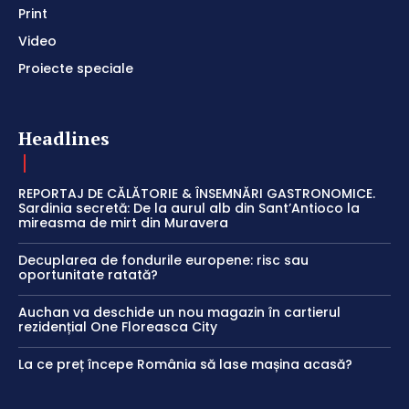
Print
Video
Proiecte speciale
Headlines
REPORTAJ DE CĂLĂTORIE & ÎNSEMNĂRI GASTRONOMICE.
Sardinia secretă: De la aurul alb din Sant’Antioco la
mireasma de mirt din Muravera
Decuplarea de fondurile europene: risc sau
oportunitate ratată?
Auchan va deschide un nou magazin în cartierul
rezidențial One Floreasca City
La ce preț începe România să lase mașina acasă?