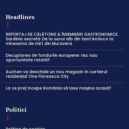
Headlines
REPORTAJ DE CĂLĂTORIE & ÎNSEMNĂRI GASTRONOMICE.
Sardinia secretă: De la aurul alb din Sant’Antioco la
mireasma de mirt din Muravera
Decuplarea de fondurile europene: risc sau
oportunitate ratată?
Auchan va deschide un nou magazin în cartierul
rezidențial One Floreasca City
La ce preț începe România să lase mașina acasă?
Politici
Politica de cookies