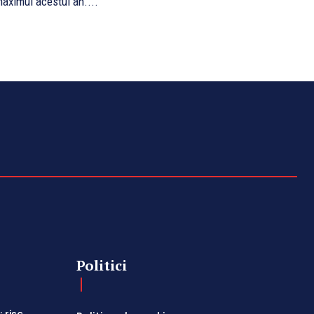
aximul acestui an....
Politici