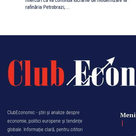
miercuri că va continua lucrările de modernizare la
rafinăria Petrobrazi,...
ClubEconomic - știri și analize despre
Meni
economie, politici europene și tendințe
globale. Informație clară, pentru cititori