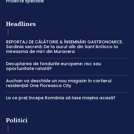
Proiecte speciale
Headlines
REPORTAJ DE CĂLĂTORIE & ÎNSEMNĂRI GASTRONOMICE.
Sardinia secretă: De la aurul alb din Sant’Antioco la
mireasma de mirt din Muravera
Decuplarea de fondurile europene: risc sau
oportunitate ratată?
Auchan va deschide un nou magazin în cartierul
rezidențial One Floreasca City
La ce preț începe România să lase mașina acasă?
Politici