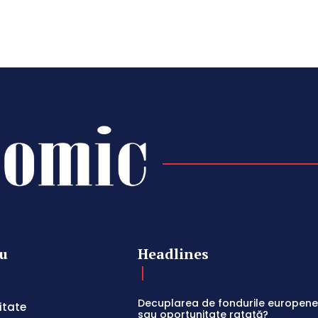
u
Headlines
Decuplarea de fondurile europene:
itate
sau oportunitate ratată?