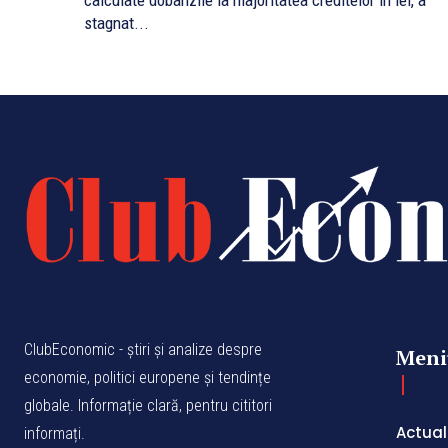
calculate dobânzile la majoritatea creditelor în lei, a
stagnat...
ClubEconomic - știri și analize despre
Meni
economie, politici europene și tendințe
globale. Informație clară, pentru cititori
Actual
informați.