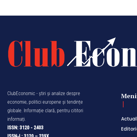
ClubEconomic - știri și analize despre
Meni
economie, politici europene și tendințe
globale. Informație clară, pentru cititori
Actual
informați.
ISSN: 3120 - 2403
Editori
ISSN-L: 3120 – 239X