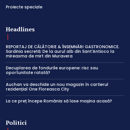
Proiecte speciale
Headlines
REPORTAJ DE CĂLĂTORIE & ÎNSEMNĂRI GASTRONOMICE.
Sardinia secretă: De la aurul alb din Sant’Antioco la
mireasma de mirt din Muravera
Decuplarea de fondurile europene: risc sau
oportunitate ratată?
Auchan va deschide un nou magazin în cartierul
rezidențial One Floreasca City
La ce preț începe România să lase mașina acasă?
Politici