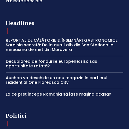
Proiecte speciale
Headlines
REPORTAJ DE CĂLĂTORIE & ÎNSEMNĂRI GASTRONOMICE.
Sardinia secretă: De la aurul alb din Sant’Antioco la
mireasma de mirt din Muravera
Decuplarea de fondurile europene: risc sau
oportunitate ratată?
Auchan va deschide un nou magazin în cartierul
rezidențial One Floreasca City
La ce preț începe România să lase mașina acasă?
Politici