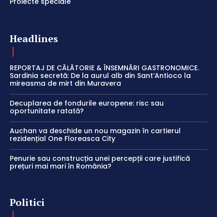
Proiecte speciale
Headlines
REPORTAJ DE CĂLĂTORIE & ÎNSEMNĂRI GASTRONOMICE.
Sardinia secretă: De la aurul alb din Sant’Antioco la
mireasma de mirt din Muravera
Decuplarea de fondurile europene: risc sau
oportunitate ratată?
Auchan va deschide un nou magazin în cartierul
rezidențial One Floreasca City
Penurie sau construcția unei percepții care justifică
prețuri mai mari în România?
Politici