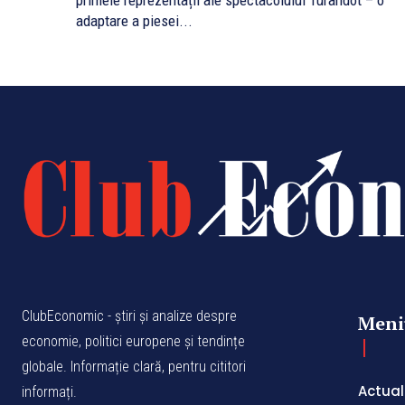
primele reprezentații ale spectacolului Turandot – o
adaptare a piesei...
ClubEconomic - știri și analize despre
Meni
economie, politici europene și tendințe
globale. Informație clară, pentru cititori
Actual
informați.