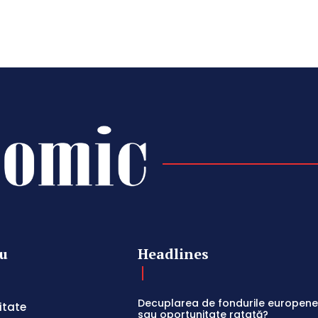
u
Headlines
Decuplarea de fondurile europene:
itate
sau oportunitate ratată?