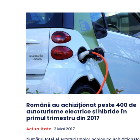
Românii au achiziționat peste 400 de
autoturisme electrice și hibride în
primul trimestru din 2017
Actualitate
3 Mai 2017
Numărul total al autoturismelor ecologice achiziționate