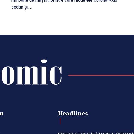
milioane de maşini, printre care modelele Corolla Axio
sedan şi...
u
Headlines