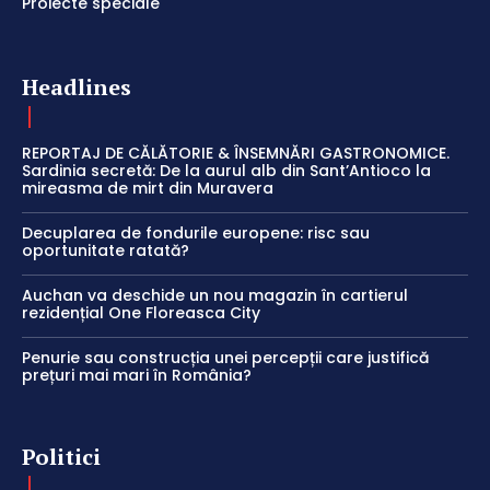
Proiecte speciale
Headlines
REPORTAJ DE CĂLĂTORIE & ÎNSEMNĂRI GASTRONOMICE.
Sardinia secretă: De la aurul alb din Sant’Antioco la
mireasma de mirt din Muravera
Decuplarea de fondurile europene: risc sau
oportunitate ratată?
Auchan va deschide un nou magazin în cartierul
rezidențial One Floreasca City
Penurie sau construcția unei percepții care justifică
prețuri mai mari în România?
Politici